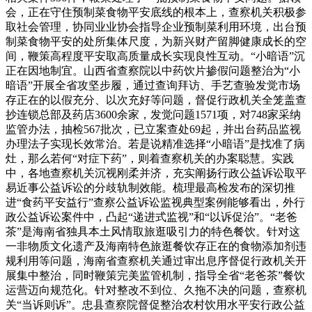
会，正在守住预制菜食物平安底线的根本上，查察机关积极参
取社会管理，协同业业协会指导企业预制菜利用环境，出台预
制菜食物平安的处所集体尺度，为新兴财产留脚健康成长的空
间，鞭策高程度平安取高质量成长实现良性互动。“小暗语”沉
正在因地制宜。山西省查察院以中药饮片掺假问题整治为“小
暗语”开展全省攻坚步履，通过查询拜访、手艺查验发觉市场
存正在的以假充分、以次充好等问题，督促行政机关全笼盖查
抄连锁总部及药店3600余家，发觉问题1571项，对748家采纳
监管办法，抽检567批次，已立案查处69起，并出台药品监视
办理法子实现长效常治。若是说精准选择“小暗语”是找准了病
灶，那么若何“对症下药”，则着查察机关的办案聪慧。实践
中，各地查察机关沉视刚柔并济，充实阐扬行政公益诉讼取平
易近事公益诉讼的分歧轨制效能。梳理最高检发布的深切推
进“食药平安益行”查察公益诉讼监视典型案例能够看出，外行
政公益诉讼案件中，凸起“递进式监视”和“以诉促治”。“老爸
茶”是海南省独具本土风情取旅逛吸引力的特色餐饮。针对这
一非物质文化遗产及海南特色旅逛餐饮存正在的食物添加剂违
规利用等问题，海南省查察机关通过审出息序督促行政机关开
展集中整治，同时鞭策完美监管机制，指导全省“老爸茶”餐饮
运营迈向规范化。针对整改不到位、久拖不决的问题，查察机
关“当诉则诉”。忠县查察院督促整治农村饮用水平安行政公益