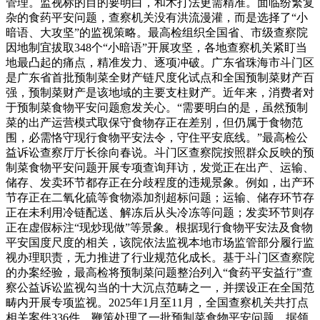
管理。监视标的目的要明白，和术打法更需精准。面临纷繁复
杂的食药平安问题，查察机关没有洪流漫灌，而是选择了“小
暗语、大攻坚”的监视策略。最高检组织全国省、市级查察院
因地制宜拔取348个“小暗语”开展攻坚，各地查察机关紧盯当
地最凸起的痛点，精准发力、逐项冲破。广东省珠海市斗门区
是广东省首批预制菜全财产链尺度化试点和全国预制菜财产百
强，预制菜财产是该地域的主要支柱财产。近年来，消费者对
于预制菜食物平安问题愈发关心。“需要明白的是，虽然预制
菜的出产运营模式取保守食物存正在差别，但仍属于食物范
围，必需恪守现行食物平安法令，守住平安底线。”最高检公
益诉讼查察厅厅长徐向春说。斗门区查察院按照群众反映的预
制菜食物平安问题开展专项查询拜访，发觉正在出产、运输、
储存、发卖环节都存正在分歧程度的违规景象。例如，出产环
节存正在二氧化硫等食物添加剂超标问题；运输、储存环节存
正在未利用冷链配送、解冻后从头冷冻等问题；发卖环节则存
正在虚假标注“现炒现做”等景象。根据现行食物平安法及食物
平安国度尺度的相关，该院依法监视本地市场监管部分履行监
视办理职责，无力推进了行业规范化成长。基于斗门区查察院
的办案经验，最高检将预制菜问题整治列入“食药平安益行”查
察公益诉讼监视勾当的十大沉点范畴之一，并摆设正在全国范
畴内开展专项监视。2025年1月至11月，全国查察机关共打点
相关案件336件，鞭策处理了一批预制菜食物平安问题。据领